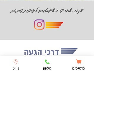
עקבו אחרינו באינסטגרם לתמונות נוספות
דרכי הגעה
כרטיסים
טלפון
ניווט
רכב
בכל תוכנת ניווט -
סקייטאון TLV
או רוקח 98 גני
יהושע, קיימת חניה בתשלום צמוד למתחם.
רכבת
תחנת הרכבת הקרובה: אוניברסיטה- מרכז הירידים.